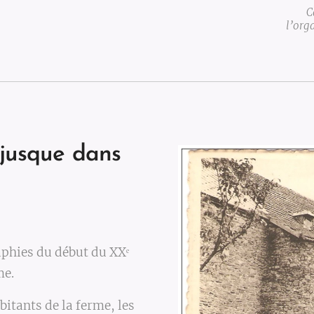
C
l’org
 jusque dans
aphies du début du XXᵉ
me.
bitants de la ferme, les