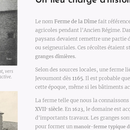
Un lieu chargé d'histoi
Le nom
Ferme de la Dîme
fait référenc
agricoles pendant l'Ancien Régime. Da
paysans devaient remettre une partie d
ou seigneuriales. Ces récoltes étaient
.
granges dîmières
Selon des sources locales, une ferme li
t, vers
active.
Jevoumont dès
1165
. Il est probable qu
cette époque, même si les bâtiments ac
La ferme telle que nous la connaisson
XVII
ᵉ siècle
. En
, le domaine est ac
1623
d'importants travaux. Les granges son
pour former un
manoir-ferme typique de