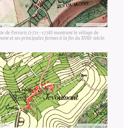
te de Ferraris (1771–1778) montrant le village de
ont et ses principales fermes à la fin du XVIIIᵉ siècle.