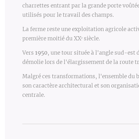
charrettes entrant par la grande porte voûté
utilisés pour le travail des champs.
La ferme reste une exploitation agricole acti
première moitié du XXᵉ siècle.
Vue de la cour de la Ferme de la Dîme au dé
Vers
1950
, une tour située à l'angle sud-est
vie agricole du 
démolie lors de l'élargissement de la route tr
Malgré ces transformations, l'ensemble du 
son caractère architectural et son organisati
centrale.