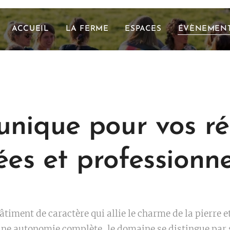
ACCUEIL
LA FERME
ESPACES
ÉVÈNEMEN
unique pour vos r
ées et professionn
timent de caractère qui allie le charme de la pierre e
une autonomie complète, le domaine se distingue par 