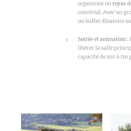
organisiez un
repas d
convivial. Avec un gr
un buffet dînatoire o
Soirée et animation :
P
libérer la salle princi
capacité de 100 à 11