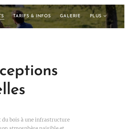
TS
TARIFS & INFOS
GALERIE
PLUS
éceptions
elles
t du bois à une infrastructure
son atmosphère paisible et