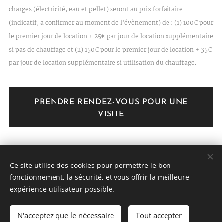
charges (électricité, eau et pellet) seront au prix forfaitaire
(indicatif, a confirmer au moment de l'évènement) de : (1) 100€ pour
le premier jour de location + 25€ par jour de location supplémentaire
si pas de chauffage et (2) 150€ pour le premier jour de location + 35€
par jour de location supplémentaire si utilisation du chauffage.
PRENDRE RENDEZ-VOUS POUR UNE
VISITE
Ce site utilise des cookies pour permettre le bon
FERME DE LA DÎME - Jevoumont - 0466 31 02 55 -
fonctionnement, la sécurité, et vous offrir la meilleure
info@dime.be
expérience utilisateur possible.
2018 -2026
N'acceptez que le nécessaire
Tout accepter
Cookies